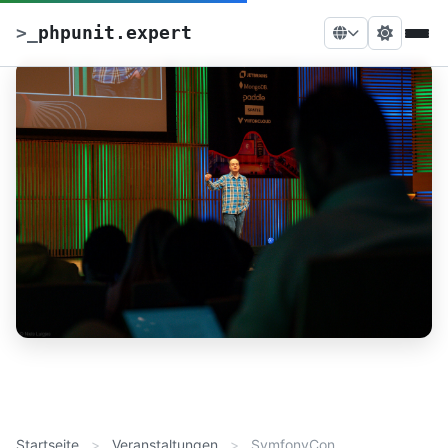
>
_
phpunit.expert
Startseite
Veranstaltungen
SymfonyCon