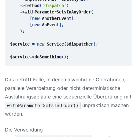
    ->
method
(
'dispatch'
)

    ->
withParameterSetsInAnyOrder
(

        [new 
AnotherEvent
],

        [new 
AnEvent
],

    );

$service 
= new 
Service
(
$dispatcher
);

$service
->
doSomething
Das betrifft Fälle, in denen asynchrone Operationen,
parallele Verarbeitung oder nicht deterministische
Ausführungsabläufe eine sequenzielle Überprüfung mit
unpraktisch machen
withParameterSetsInOrder()
würden.
Die Verwendung