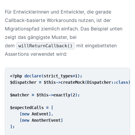
Für Entwicklerinnen und Entwickler, die gerade
Callback-basierte Workarounds nutzen, ist der
Migrationspfad ziemlich einfach. Das Beispiel unten
zeigt das gängigste Muster, bei
dem
mit eingebetteten
willReturnCallback()
Assertions verwendet wird:
<?php 
declare(
strict_types
=
1
$dispatcher 
= 
$this
->
createMock
(
Dispatcher
::class);

$matcher 
= 
$this
->
exactly
(
2
);

$expectedCalls 
= [

    [new 
AnEvent
],

    [new 
AnotherEvent
]

];
