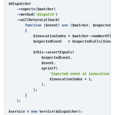
$dispatcher

->
expects
(
$matcher
)

    ->
method
(
'dispatch'
)

    ->
willReturnCallback
(

        function (
$event
) use (
$matcher
, 
$expectedC
        {

$invocationIndex 
= 
$matcher
->
numberOfIn
$expectedEvent   
= 
$expectedCalls
[
$invo
$this
->
assertEquals
(

$expectedEvent
,

$event
,

sprintf
(

'Expected event at invocation %
$invocationIndex 
+ 
1
,

                ),

            );

        }

    );

$service 
= new 
Service
(
$dispatcher
);
