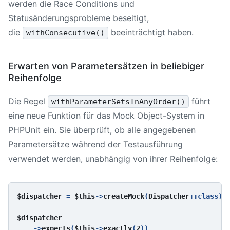
werden die Race Conditions und
Statusänderungsprobleme beseitigt,
die
beeinträchtigt haben.
withConsecutive()
Erwarten von Parametersätzen in beliebiger
Reihenfolge
Die Regel
führt
withParameterSetsInAnyOrder()
eine neue Funktion für das Mock Object-System in
PHPUnit ein. Sie überprüft, ob alle angegebenen
Parametersätze während der Testausführung
verwendet werden, unabhängig von ihrer Reihenfolge:
$dispatcher 
= 
$this
->
createMock
(
Dispatcher
::class);

$dispatcher

->
expects
(
$this
->
exactly
(
2
))
