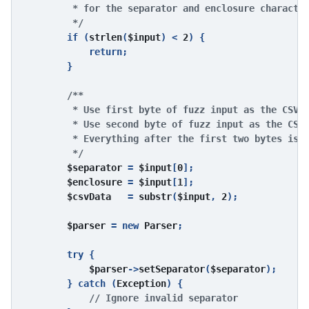
         * for the separator and enclosure character
         */

if (
strlen
(
$input
) < 
2
) {

            return;

        }

/**

         * Use first byte of fuzz input as the CSV f
         * Use second byte of fuzz input as the CSV 
         * Everything after the first two bytes is t
         */

$separator 
= 
$input
[
0
];

$enclosure 
= 
$input
[
1
];

$csvData   
= 
substr
(
$input
, 
2
);

$parser 
= new 
Parser
;

        try {

$parser
->
setSeparator
(
$separator
);

        } catch (
Exception
) {

// Ignore invalid separator
