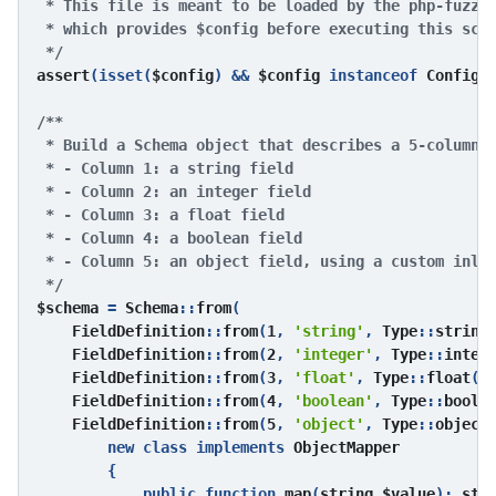
 * This file is meant to be loaded by the php-fuzzer
 * which provides $config before executing this scri
assert
(isset(
$config
) && 
$config 
instanceof 
Config
);
/**

 * Build a Schema object that describes a 5-column C
 * - Column 1: a string field

 * - Column 2: an integer field

 * - Column 3: a float field

 * - Column 4: a boolean field

 * - Column 5: an object field, using a custom inlin
$schema 
= 
Schema
::
from
(

FieldDefinition
::
from
(
1
, 
'string'
, 
Type
::
string
(
FieldDefinition
::
from
(
2
, 
'integer'
, 
Type
::
integ
FieldDefinition
::
from
(
3
, 
'float'
, 
Type
::
float
())
FieldDefinition
::
from
(
4
, 
'boolean'
, 
Type
::
boole
FieldDefinition
::
from
(
5
, 
'object'
, 
Type
::
object
(
        new class implements 
ObjectMapper

{

            public function 
map
(
string $value
): 
stdC