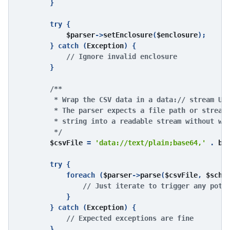
}

        try {

$parser
->
setEnclosure
(
$enclosure
);

        } catch (
Exception
) {

// Ignore invalid enclosure

}

/**

         * Wrap the CSV data in a data:// stream URI
         * The parser expects a file path or stream,
         * string into a readable stream without wri
         */

$csvFile 
= 
'data://text/plain;base64,' 
. 
ba
        try {

            foreach (
$parser
->
parse
(
$csvFile
, 
$sche
// Just iterate to trigger any poten
}

        } catch (
Exception
) {

// Expected exceptions are fine

}
