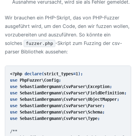
Ausnahme verursacht, wird sie als Fehler gemeldet.
Wir brauchen ein PHP-Skript, das von PHP-Fuzzer
ausgeführt wird, um den Code, den wir fuzzen wollen,
vorzubereiten und auszuführen. So könnte ein
solches
-Skript zum Fuzzing der csv-
fuzzer.php
parser Bibliothek aussehen:
<?php 
declare(
strict_types
=
1
);

use 
PhpFuzzer\Config
;

use 
SebastianBergmann\CsvParser\Exception
;

use 
SebastianBergmann\CsvParser\FieldDefinition
;

use 
SebastianBergmann\CsvParser\ObjectMapper
;

use 
SebastianBergmann\CsvParser\Parser
;

use 
SebastianBergmann\CsvParser\Schema
;

use 
SebastianBergmann\CsvParser\Type
;

/**
