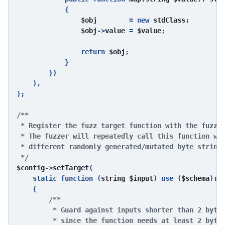
{

$obj        
= new 
stdClass
;

$obj
->
value 
= 
$value
;

                return 
$obj
;

            }

        })

    ),

);

/**

 * Register the fuzz target function with the fuzzer
 * The fuzzer will repeatedly call this function wit
 * different randomly generated/mutated byte strings
$config
->
setTarget
(

    static function (
string $input
) use (
$schema
): 
v
{

/**

         * Guard against inputs shorter than 2 bytes
         * since the function needs at least 2 bytes