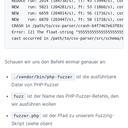
REDUCE run: 2014 (184738/s), ft: 43 (3944/s), corp:
NEW    run: 5821 (204281/s), ft: 53 (1860/s), corp:
NEW    run: 6659 (204014/s), ft: 56 (1716/s), corp:
NEW    run: 6870 (203447/s), ft: 58 (1718/s), corp:
CRASH in /path/to/csv-parser/crash-64f7467e63f83c22
Error: [2] The float-string "55555555555555555555" 
Schauen wir uns den Befehl einmal genauer an:
ist die ausführbare
./vendor/bin/php-fuzzer
Datei von PHP-Fuzzer
ist der Name des PHP-Fuzzer-Befehls, den
fuzz
wir ausführen wollen
ist der Pfad zu unserem Fuzzing-
fuzzer.php
Skript (siehe oben)