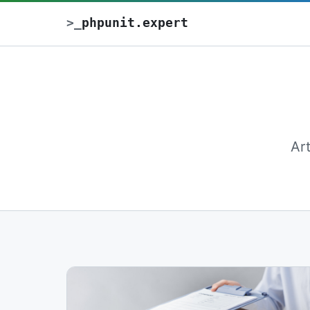
>
_
phpunit.expert
Ar