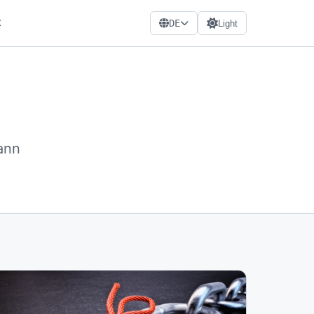
t
DE
Light
ann