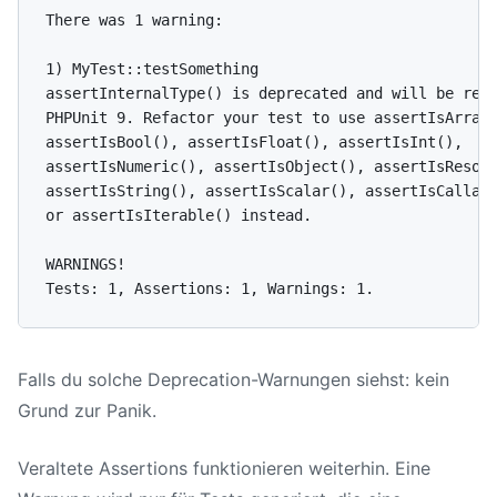
There was 1 warning:

1) MyTest::testSomething

PHPUnit 9
. Refactor your test to use assertIsArray(
assertIsBool(), assertIsFloat(), assertIsInt(),

assertIsNumeric(), assertIsObject(), assertIsResour
assertIsString(), assertIsScalar(), assertIsCallabl
or assertIsIterable() instead.

WARNINGS!

Falls du solche Deprecation-Warnungen siehst: kein
Grund zur Panik.
Veraltete Assertions funktionieren weiterhin. Eine