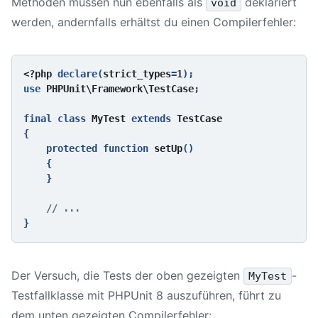
Methoden müssen nun ebenfalls als
deklariert
void
werden, andernfalls erhältst du einen Compilerfehler:
<?php 
declare(
strict_types
=
1
);

use 
PHPUnit\Framework\TestCase
;

final class 
MyTest 
extends 
{

    protected function 
setUp
()

    {

    }

Der Versuch, die Tests der oben gezeigten
-
MyTest
Testfallklasse mit
PHPUnit 8
auszuführen, führt zu
dem unten gezeigten Compilerfehler: