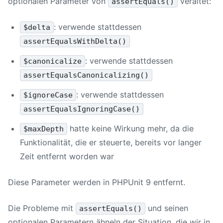
optionalen Parameter von
veraltet:
assertEquals()
: verwende stattdessen
$delta
assertEqualsWithDelta()
: verwende stattdessen
$canonicalize
assertEqualsCanonicalizing()
: verwende stattdessen
$ignoreCase
assertEqualsIgnoringCase()
hatte keine Wirkung mehr, da die
$maxDepth
Funktionalität, die er steuerte, bereits vor langer
Zeit entfernt worden war
Diese Parameter werden in
PHPUnit 9
entfernt.
Die Probleme mit
und seinen
assertEquals()
optionalen Parametern ähneln der Situation, die wir in