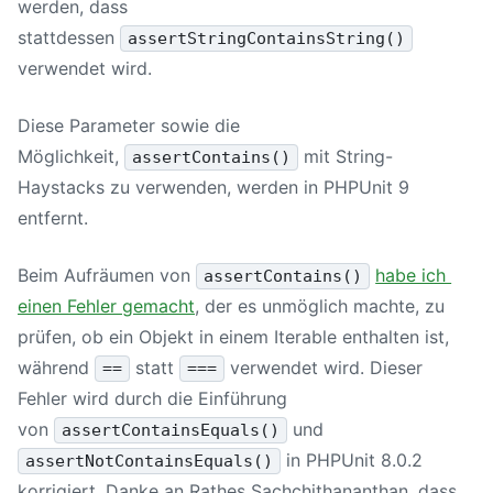
werden, dass
stattdessen
assertStringContainsString()
verwendet wird.
Diese Parameter sowie die
Möglichkeit,
mit String-
assertContains()
Haystacks zu verwenden, werden in
PHPUnit 9
entfernt.
Beim Aufräumen von
habe ich
assertContains()
einen Fehler gemacht
, der es unmöglich machte, zu
prüfen, ob ein Objekt in einem Iterable enthalten ist,
während
statt
verwendet wird. Dieser
==
===
Fehler wird durch die Einführung
von
und
assertContainsEquals()
in
PHPUnit 8
.0.2
assertNotContainsEquals()
korrigiert. Danke an Rathes Sachchithananthan, dass