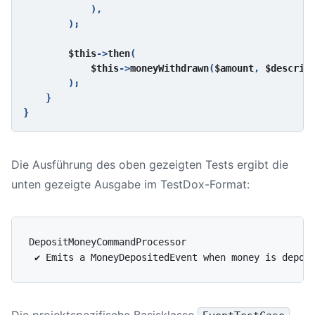
            ),

        );

$this
->
then
(

$this
->
moneyWithdrawn
(
$amount
, 
$descrip
        );

    }

Die Ausführung des oben gezeigten Tests ergibt die
unten gezeigte Ausgabe im TestDox-Format:
DepositMoneyCommandProcessor

Die projektspezifische Basisklasse