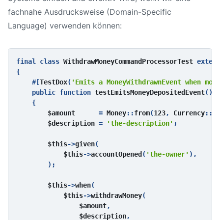
fachnahe Ausdrucksweise (Domain-Specific
Language) verwenden können:
final class 
WithdrawMoneyCommandProcessorTest 
exten
{

    #[
TestDox
(
'Emits a MoneyWithdrawnEvent when mon
    public function 
testEmitsMoneyDepositedEvent
():
{

$amount      
= 
Money
::
from
(
123
, 
Currency
::
f
$description 
= 
'the-description'
;

$this
->
given
(

$this
->
accountOpened
(
'the-owner'
),

        );

$this
->
when
(

$this
->
withdrawMoney
(

$amount
,

$description
,
