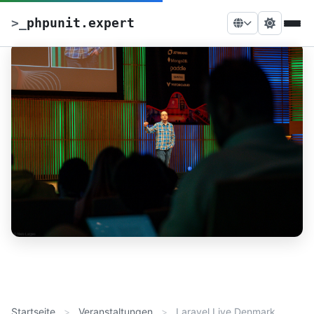
>
_
phpunit.expert
Startseite
Veranstaltungen
Laravel Live Denmark