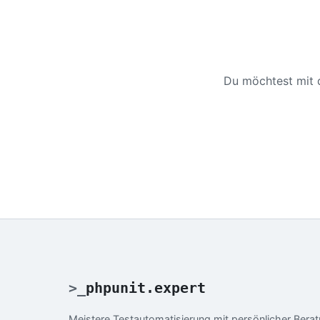
Du möchtest mit 
>
_
phpunit.expert
Meistere Testautomatisierung mit persönlicher Bera