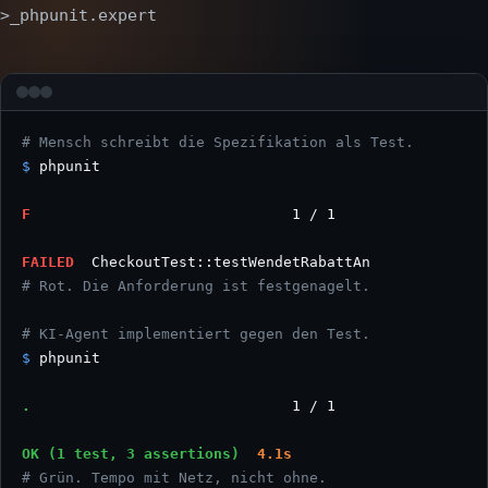
>_
phpunit.expert
█
# Mensch schreibt die Spezifikation als Test.
$
 phpunit

F
                              1 / 1

FAILED
# Rot. Die Anforderung ist festgenagelt.
# KI-Agent implementiert gegen den Test.
$
 phpunit

.
                              1 / 1

OK (1 test, 3 assertions)
4.1s
# Grün. Tempo mit Netz, nicht ohne.